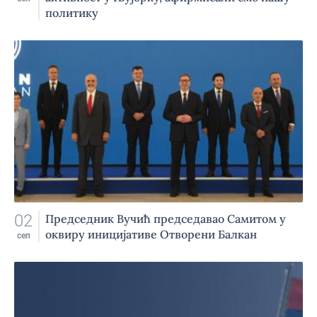
политику
02
Председник Вучић председавао Самитом у
оквиру иницијативе Отворени Балкан
сеп