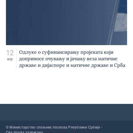
12
Одлуке о суфинансирању пројеката који
доприносе очувању и јачању веза матичне
апр
државе и дијаспоре и матичне државе и Срба
у региону
© Министарство спољних послова Републике Србије -
Сва права задржана