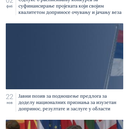
02
суфинансирање пројеката који својим
феб
квалитетом доприносе очувању и јачању веза
матичне државе и Срба у региону и матичне
државе и дијаспоре
22
Јавни позив за подношење предлога за
доделу националних признања за изузетан
нов
допринос, резултате и заслуге у области
остваривања сарадње и јачања веза матичне
државе и дијаспоре, као и матичне државе и
Срба у региону