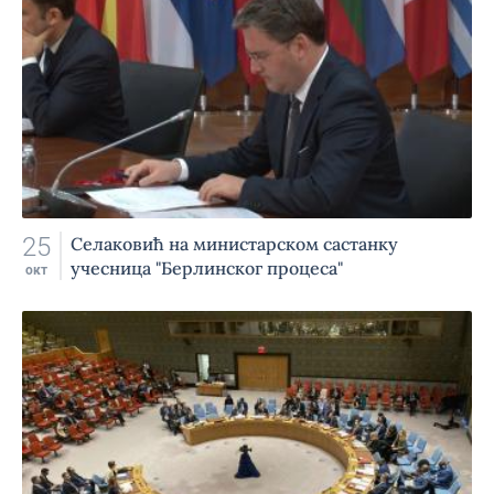
25
Селаковић на министарском састанку
учесница "Берлинског процеса"
окт