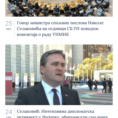
25
Говор министра спољних послова Николе
Селаковића на седници СБ УН поводом
окт
извештаја о раду УНМИК
24
Селаковић: Интензивна дипломатска
активност у Њујорку, афирмисали смо нашу
сеп