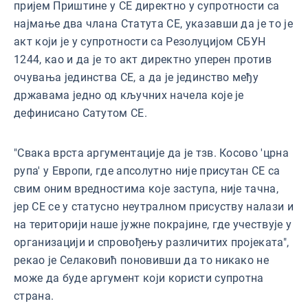
пријем Приштине у СЕ директно у супротности са
најмање два члана Статута СЕ, указавши да је то је
акт који је у супротности са Резолуцијом СБУН
1244, као и да је то акт директно уперен против
очувања јединства СЕ, а да је јединство међу
државама једно од кључних начела које је
дефинисано Сатутом СЕ.
"Свака врста аргументације да је тзв. Косово 'црна
рупа' у Европи, где апсолутно није присутан СЕ са
свим оним вредностима које заступа, није тачна,
јер СЕ се у статусно неутралном присуству налази и
на територији наше јужне покрајине, где учествује у
организацији и спровођењу различитих пројеката",
рекао је Селаковић поновивши да то никако не
може да буде аргумент који користи супротна
страна.