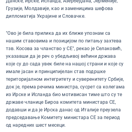
Данске, Ирске, Исланда, Азербејџана, Јерменије,
Грузије, Молдавије, као и заменицима шефова
дипломатија Украјине и Словачке.
"Ово је била прилика да их ближе упознам са
нашим ставовима и позицијом по питању захтева
тзв. Косова за чланство у СЕ", рекао је Селаковић,
указавши да је реч о убедљивој већини држава
које су до сада увек биле на нашој страни и које су
имале јасан и принципијелан став подршке
територијалном интегритету и суверенитету Србије,
док је, према речима министра, сусрет са колегама
из Ирске и Исланда био мотивисан тиме што су те
државе чланице Бироа комитета министара СЕ,
додавши и да је Ирска данас од Италије преузела
председавање Комитету министара СЕ за период
од наредних шест месеци.