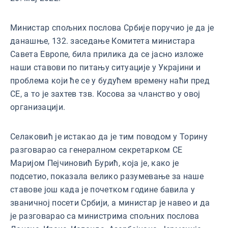
Министар спољних послова Србије поручио је да је
данашње, 132. заседање Комитета министара
Савета Европе, била прилика да се јасно изложе
наши ставови по питању ситуације у Украјини и
проблема који ће се у будућем времену наћи пред
СЕ, а то је захтев тзв. Косова за чланство у овој
организацији.
Селаковић је истакао да је тим поводом у Торину
разговарао са генералном секретарком СЕ
Маријом Пејчиновић Бурић, која је, како је
подсетио, показала велико разумевање за наше
ставове још када је почетком године бавила у
званичној посети Србији, а министар је навео и да
је разговарао са министрима спољних послова