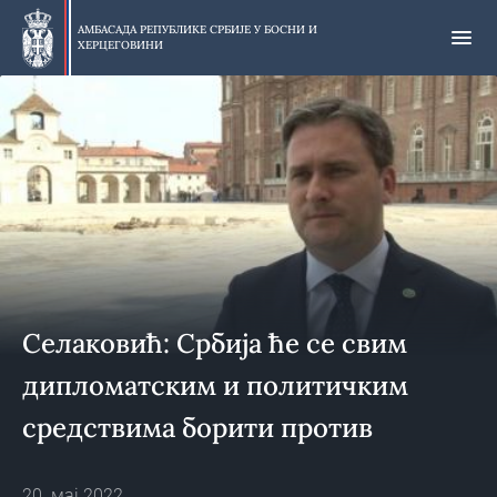
Прескочи
на
АМБАСАДА РЕПУБЛИКЕ СРБИЈЕ У
БОСНИ И
ХЕРЦЕГОВИНИ
главни
део
Селаковић: Србија ће се свим
дипломатским и политичким
средствима борити против
захтева тзв. Косова у СЕ
20. мај 2022.