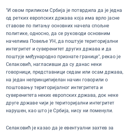
"И овом приликом Србија је потврдила да је једна
од ретких европских држава која има врло јасне
ставове по питању основних начела спољне
политике, односно, да се руководи основним
начелима Повеље УН, да поштује територијални
интегритет и суверенитет других држава и да
поштује међународно признате границе", рекао је
Селаковић, нагласивши да су данас неки
говорници, представници седам или осам држава,
на један непринципијелан начин говорили о
поштовању територијалног интегритета и
суверенитета неких европских држава, док неке
друге државе чији је територијални интегритет
нарушен, као што је Србија, нису ни поменули.
Селаковић је казао да је евентуални захтев за